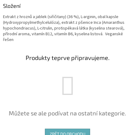
Složení
Extrakt z hroznů a jablek (siřičitany) (36 %), L-arginin, obal kapsle
(Hydroxypropylmethylcelulóza), extrakt z pšenice Inca (Amaranthus
hypochondriacus), L-citrulin, protispékavá látka (kyselina stearová),
přírodní aroma, vitamín B12, vitamín B6, kyselina listová. Veganské
řešen
Produkty teprve připravujeme.
Můžete se ale podívat na ostatní kategorie.
ZPĚT DO OBCHODU