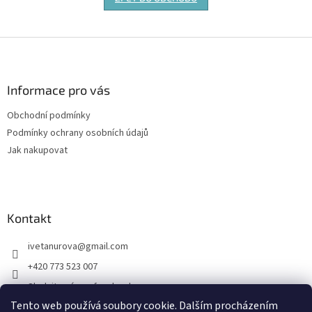
Z
á
p
a
Informace pro vás
t
Obchodní podmínky
í
Podmínky ochrany osobních údajů
Jak nakupovat
Kontakt
ivetanurova
@
gmail.com
+420 773 523 007
Sledujte nás na facebooku
Tento web používá soubory cookie. Dalším procházením