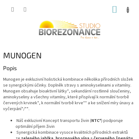
Přejít
NÁKUP
na
obsah
KOŠÍK
MUNOGEN
Popis
Munogen je exkluzivní holistická kombinace několika přírodních složek
se synergickými účinky. Doplněk stravy s aminokyselinami a vitamíny.
Munogen obsahuje bioaktivní látky*, sekundární rostlinné sloučeniny,
aminokyseliny a všechny vitamíny, které přispívají k normální tvorbě
červených krvinek*, k normální tvorbě krve** a ke snížení míry únavy a
vyčerpání*/**.
Náš exkluzivní Koncept transportu živin (
NTC*
) podporuje
optimální příjem živin
Synergická kombinace vysoce kvalitních přírodních extraktů
ze
zeleného jablka
,
hroznového vína
a
červeného špenátu