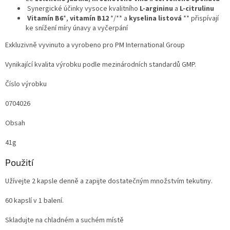
Synergické účinky vysoce kvalitního
L-argininu
a
L-citrulinu
Vitamín B6
*,
vitamín B12
*/** a
kyselina listová
** přispívají
ke snížení míry únavy a vyčerpání
Exkluzivně vyvinuto a vyrobeno pro PM International Group
Vynikající kvalita výrobku podle mezinárodních standardů GMP.
Číslo výrobku
0704026
Obsah
41g
Použití
Užívejte 2 kapsle denně a zapijte dostatečným množstvím tekutiny.
60 kapslí v 1 balení.
Skladujte na chladném a suchém místě