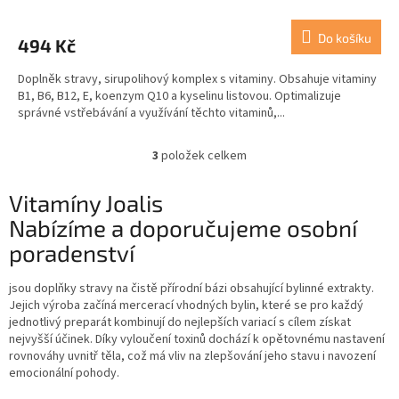
Do košíku
494 Kč
Doplněk stravy, sirupolihový komplex s vitaminy. Obsahuje vitaminy
B1, B6, B12, E, koenzym Q10 a kyselinu listovou. Optimalizuje
správné vstřebávání a využívání těchto vitaminů,...
3
položek celkem
O
v
l
Vitamíny Joalis
á
Nabízíme a doporučujeme osobní
d
a
poradenství
c
í
jsou doplňky stravy na čistě přírodní bázi obsahující bylinné extrakty.
p
Jejich výroba začíná mercerací vhodných bylin, které se pro každý
r
jednotlivý preparát kombinují do nejlepších variací s cílem získat
v
nejvyšší účinek. Díky vyloučení toxinů dochází k opětovnému nastavení
k
rovnováhy uvnitř těla, což má vliv na zlepšování jeho stavu i navození
y
emocionální pohody.
v