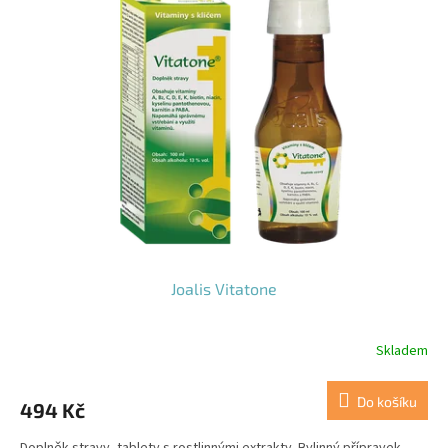
Joalis Vitatone
Skladem
Do košíku
494 Kč
Doplněk stravy, tablety s rostlinnými extrakty. Bylinný přípravek,