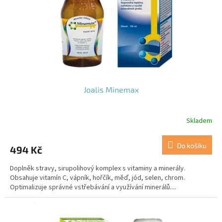
o
d
u
k
t
ů
Joalis Minemax
Skladem
Do košíku
494 Kč
Doplněk stravy, sirupolihový komplex s vitaminy a minerály.
Obsahuje vitamín C, vápník, hořčík, měď, jód, selen, chrom.
Optimalizuje správné vstřebávání a využívání minerálů....