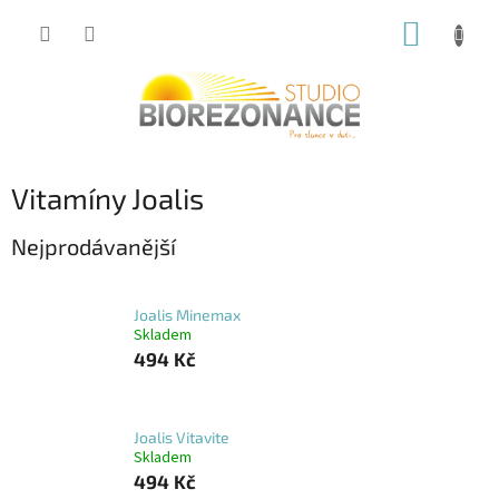
Přejít
NÁKUP
na
obsah
KOŠÍK
Vitamíny Joalis
Nejprodávanější
Joalis Minemax
Skladem
494 Kč
Joalis Vitavite
Skladem
494 Kč