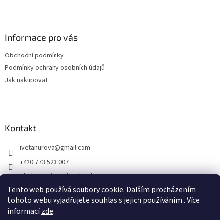
ý
Z
p
á
i
p
s
a
Informace pro vás
u
t
Obchodní podmínky
í
Podmínky ochrany osobních údajů
Jak nakupovat
Kontakt
ivetanurova
@
gmail.com
+420 773 523 007
Sledujte nás na facebooku
Tento web používá soubory cookie. Dalším procházením
tohoto webu vyjadřujete souhlas s jejich používáním.. Více
informací
zde
.