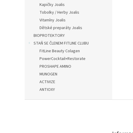
n
Kapičky Joalis
e
Tobolky / Herby Joalis
l
Vitamíny Joalis
Dětské preparáty Joalis
BIOPROTEKTORY
STAŇ SE ČLENEM FITLINE CLUBU
FitLine Beauty Colagen
PowerCocktail+Restorate
PROSHAPE AMINO
MUNOGEN
ACTIVIZE
ANTIOXY
Z
á
p
a
t