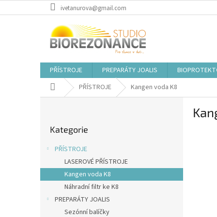
Přejít
ivetanurova@gmail.com
na
obsah
PŘÍSTROJE
PREPARÁTY JOALIS
BIOPROTEKT
Domů
PŘÍSTROJE
Kangen voda K8
P
Kan
o
Přeskočit
s
Kategorie
kategorie
t
r
PŘÍSTROJE
a
LASEROVÉ PŘÍSTROJE
n
Kangen voda K8
n
í
Náhradní filtr ke K8
p
PREPARÁTY JOALIS
a
Sezónní balíčky