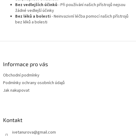
v
Bez vedlejších účinků
- Při používání našich přístrojů nejsou
ý
žádné vedlejší účinky
p
Bez léků a bolesti
- Neinvazivní léčba pomocí našich přístrojů
i
bez léků a bolesti
s
u
Z
á
p
a
Informace pro vás
t
Obchodní podmínky
í
Podmínky ochrany osobních údajů
Jak nakupovat
Kontakt
ivetanurova
@
gmail.com