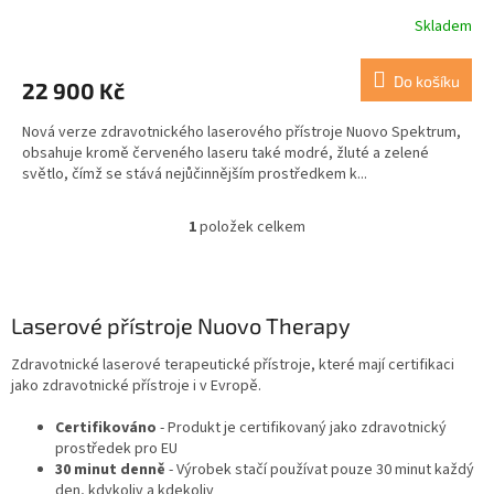
Skladem
Do košíku
22 900 Kč
Nová verze zdravotnického laserového přístroje Nuovo Spektrum,
obsahuje kromě červeného laseru také modré, žluté a zelené
světlo, čímž se stává nejůčinnějším prostředkem k...
1
položek celkem
O
v
l
á
d
Laserové přístroje Nuovo Therapy
a
c
Zdravotnické laserové terapeutické přístroje, které mají certifikaci
í
jako zdravotnické přístroje i v Evropě.
p
r
Certifikováno
- Produkt je certifikovaný jako zdravotnický
v
prostředek pro EU
k
30 minut denně
- Výrobek stačí používat pouze 30 minut každý
y
den, kdykoliv a kdekoliv