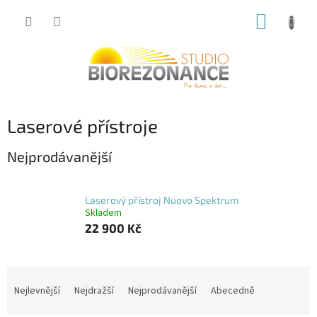
Přejít
NÁKUP
na
obsah
KOŠÍK
Laserové přístroje
Nejprodávanější
Laserový přístroj Nuovo Spektrum
Skladem
22 900 Kč
Ř
a
Nejlevnější
Nejdražší
Nejprodávanější
Abecedně
z