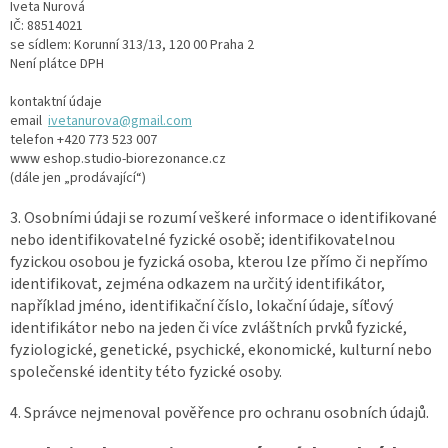
Iveta Nurová
IČ: 88514021
se sídlem: Korunní 313/13, 120 00 Praha 2
Není plátce DPH
kontaktní údaje
email
ivetanurova@gmail.com
telefon +420 773 523 007
www eshop.studio-biorezonance.cz
(dále jen „prodávající“)
3. Osobními údaji se rozumí veškeré informace o identifikované
nebo identifikovatelné fyzické osobě; identifikovatelnou
fyzickou osobou je fyzická osoba, kterou lze přímo či nepřímo
identifikovat, zejména odkazem na určitý identifikátor,
například jméno, identifikační číslo, lokační údaje, síťový
identifikátor nebo na jeden či více zvláštních prvků fyzické,
fyziologické, genetické, psychické, ekonomické, kulturní nebo
společenské identity této fyzické osoby.
4. Správce nejmenoval pověřence pro ochranu osobních údajů.