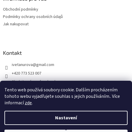
t
Obchodní podmínky
í
Podmínky ochrany osobních údajů
Jak nakupovat
Kontakt
ivetanurova
@
gmail.com
+420 773 523 007
Sledujte nás na facebooku
Tento web používá soubory cookie. Dalším procházením
tohoto webu vyjadřujete souhlas s jejich používáním.. Více
informací
zde
.
Vytvořil Shoptet
Nastavení
Copyright 2026
Studio-biorezonance.cz
. Všechna práva