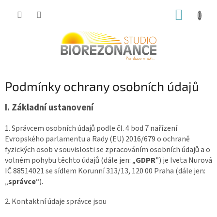
Přejít
NÁKUP
na
obsah
KOŠÍK
Podmínky ochrany osobních údajů
I.
Základní ustanovení
1. Správcem osobních údajů podle čl. 4 bod 7 nařízení
Evropského parlamentu a Rady (EU) 2016/679 o ochraně
fyzických osob v souvislosti se zpracováním osobních údajů a o
volném pohybu těchto údajů (dále jen: „
GDPR
”) je Iveta Nurová
IČ 88514021 se sídlem Korunní 313/13, 120 00 Praha (dále jen:
„
správce
“).
2. Kontaktní údaje správce jsou