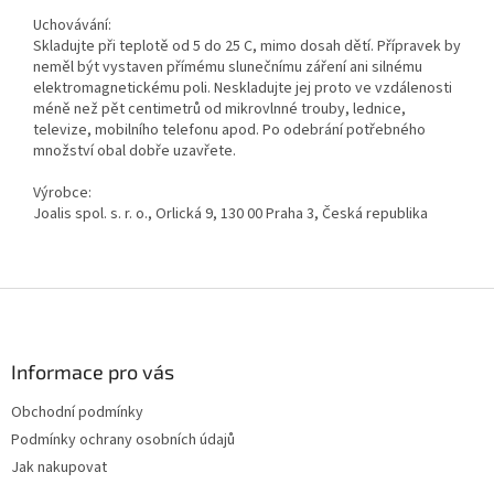
Uchovávání:
Skladujte při teplotě od 5 do 25 C, mimo dosah dětí. Přípravek by
neměl být vystaven přímému slunečnímu záření ani silnému
elektromagnetickému poli. Neskladujte jej proto ve vzdálenosti
méně než pět centimetrů od mikrovlnné trouby, lednice,
televize, mobilního telefonu apod. Po odebrání potřebného
množství obal dobře uzavřete.
Výrobce:
Joalis spol. s. r. o., Orlická 9, 130 00 Praha 3, Česká republika
Z
á
p
a
Informace pro vás
t
Obchodní podmínky
í
Podmínky ochrany osobních údajů
Jak nakupovat