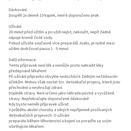
Dávkování:
Dospělí 2x denně 10 kapek, není-li doporučeno jinak.
Užívání:
20 minut před užitím a po užití nejíst, nekouřit, nepít žádné
nápoje kromě čisté vody.
Pokud užíváte současně více preparátů Joalis, je nutné mezi
užitím dodržovat pauzu 1 - 5 minut.
Další informace:
Tento přípravek není lék a nemůže proto nahradit léky
předepsané lékařem!
Při užívání přípravku obvykle nedochází k žádným nežádoucím
účinkům. Mohou však nastat tzv. detoxikační projevy, které jsou
přechodné a neohrožují zdraví.
Doplněk stravy. Není určeno jako náhrada pestré a vyvážené
stravy. Nepřekračujte doporučené dávkování!
Kdy byste neměli přípravek užívat:
V průběhu akutní choroby a silných nepříjemně prožívaných
detoxikačních projevech. O užívání
preparátu během těhotenství a kojení se poraďte se svým
ošetřujícím lékařem.