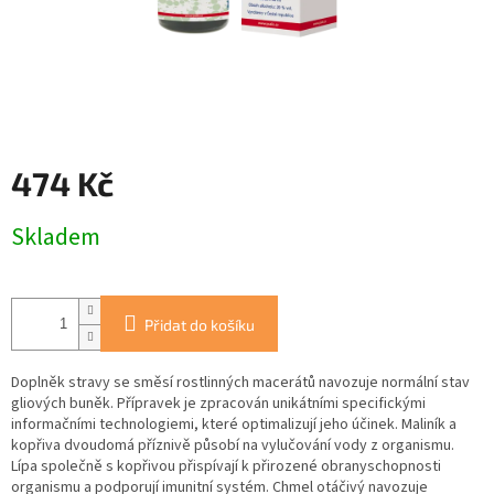
474 Kč
Měrná
Skladem
cena:
Přidat do košíku
Doplněk stravy se směsí rostlinných macerátů navozuje normální stav
gliových buněk. Přípravek je zpracován unikátními specifickými
informačními technologiemi, které optimalizují jeho účinek. Maliník a
kopřiva dvoudomá příznivě působí na vylučování vody z organismu.
Lípa společně s kopřivou přispívají k přirozené obranyschopnosti
organismu a podporují imunitní systém. Chmel otáčivý navozuje