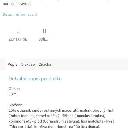
normální trávení.
Detailní informace
ZEPTAT SE
SDÍLET
Popis
Diskuze
Značka
Detailní popis produktu
Obsah:
50 ml
Složení:
20% ethanol, směs rostlinných macerátů: maliník obecný - list
(Rubus idaeus), chmel otáčivý - šištice (Humulus lupulus),
koriandr setý - plod (Coriandrum sativum), lípa malolistá - květ
(Tilia cordata), kopřiva dvoudomá - nať (Urtica dioica).