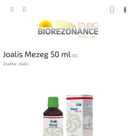
Přejít
NÁKUP
na
obsah
KOŠÍK
Joalis Mezeg 50 ml
332
Značka:
Joalis