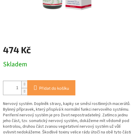
474 Kč
Měrná
Skladem
cena:
Přidat do košíku
Nervový systém. Doplněk stravy, kapky se směsí rostlinných macerátů.
Bylinný přípravek, který přispívá k normální funkci nervového systému.
Periferní nervový systém je pro život nepostradatelný. Zatímco jednu
jeho část, tzv. somatický nervový systém, dokážeme mít vědomě pod
kontrolou, druhou část zvanou vegetativní nervový systém už vůlí
ovlivnit nedokážeme. Škodlivé toxiny velice rády útočí na obě tyto části