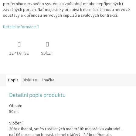
periferního nervového systému a způsobují mnoho nepříjemných i
závažných poruch. Nať majoránky přispívá k normální činnosti nervové
soustavy a k přenosu nervových impulsů a svalových kontrakcí.
Detailní informace
ZEPTAT SE
SDÍLET
Popis
Diskuze
Značka
Detailní popis produktu
Obsah:
50 ml
Složení:
20% ethanol, směs rostlinných macerátů: majoránka zahradní -
nať (Majorana hortensis), chmel otáčivý - šištice (Humulis