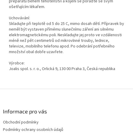
preparátu během těhotenství a kojení se poraďte se svým
ošetřujícím lékařem.
Uchovávání:
Skladujte při teplotě od 5 do 25 C, mimo dosah dětí. Přípravek by
neměl být vystaven přímému slunečnímu záření ani silnému
elektromagnetickému poli. Neskladujte jej proto ve vzdálenosti
méně než pět centimetrů od mikrovlnné trouby, lednice,
televize, mobilního telefonu apod. Po odebrání potřebného
množství obal dobře uzavřete.
Výrobce:
Joalis spol. s. r. o., Orlická 9, 130 00 Praha 3, Česká republika
Z
á
p
a
Informace pro vás
t
Obchodní podmínky
í
Podmínky ochrany osobních údajů