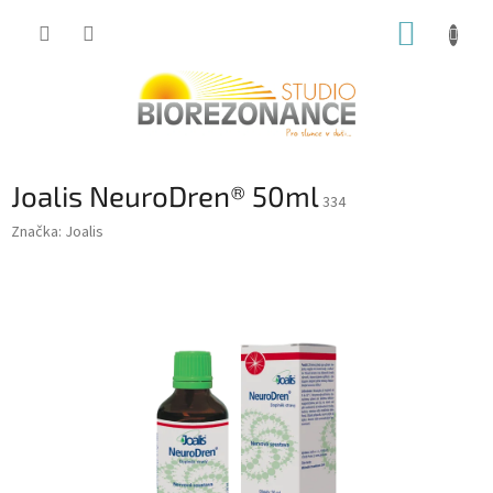
Přejít
NÁKUP
na
obsah
KOŠÍK
Joalis NeuroDren® 50ml
334
Značka:
Joalis