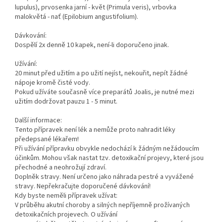
lupulus), prvosenka jarní - květ (Primula veris), vrbovka
malokvětá - nať (Epilobium angustifolium).
Dávkování:
Dospělí 2x denně 10 kapek, není-li doporučeno jinak.
Užívání:
20 minut před užitím a po užití nejíst, nekouřit, nepít žádné
nápoje kromě čisté vody.
Pokud užíváte současně více preparátů Joalis, je nutné mezi
užitím dodržovat pauzu 1 - 5 minut.
Další informace:
Tento přípravek není lék a nemůže proto nahradit léky
předepsané lékařem!
Při užívání přípravku obvykle nedochází k žádným nežádoucím
účinkům. Mohou však nastat tzv. detoxikační projevy, které jsou
přechodné a neohrožují zdraví.
Doplněk stravy. Není určeno jako náhrada pestré a vyvážené
stravy. Nepřekračujte doporučené dávkování!
Kdy byste neměli přípravek užívat:
V průběhu akutní choroby a silných nepříjemně prožívaných
detoxikačních projevech. O užívání