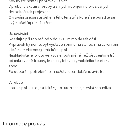
Kdy byste neměli přípravek užívat:
V průběhu akutní choroby a silných nepříjemně prožívaných
detoxikačních projevech.
O užívání preparátu během těhotenství a kojení se poraďte se
svým ošetřujícím lékařem.
Uchovávání
Skladujte při teplotě od 5 do 25 C, mimo dosah dětí.
Přípravek by neměl být vystaven přímému slunečnímu záření ani
silnému elektromagnetickému poli.
Neskladujte jej proto ve vzdálenosti méně než pět centimetrů
od mikrovlnné trouby, lednice, televize, mobilního telefonu
apod.
Po odebrání potřebného množství obal dobře uzavřete.
Výrobce:
Joalis spol. s. r. o., Orlická 9, 130 00 Praha 3, Česká republika
Z
á
p
a
Informace pro vás