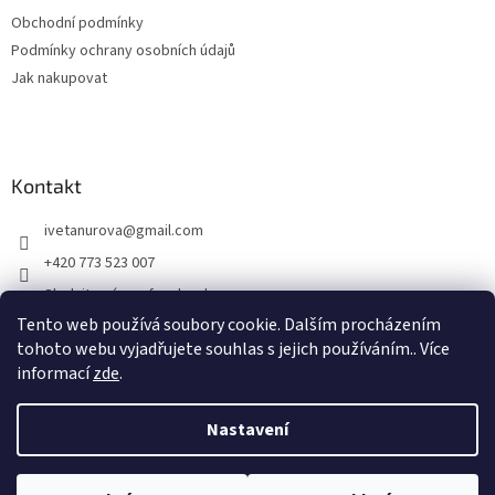
t
Obchodní podmínky
í
Podmínky ochrany osobních údajů
Jak nakupovat
Kontakt
ivetanurova
@
gmail.com
+420 773 523 007
Sledujte nás na facebooku
Tento web používá soubory cookie. Dalším procházením
tohoto webu vyjadřujete souhlas s jejich používáním.. Více
informací
zde
.
Vytvořil Shoptet
Nastavení
Copyright 2026
Studio-biorezonance.cz
. Všechna práva