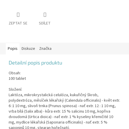
ZEPTAT SE
SDÍLET
Popis
Diskuze
Značka
Detailní popis produktu
Obsah:
100 tablet
Složení:
Laktóza, mikrokrystalická celulóza, kukuřičný škrob,
polydextróza, měsíček lékařský (Calendula officinalis) - květ extr.
6 :1 10 mg, slivoň trnka (Prunus spinosa) - nať extr. 12 : 1 10 mg,
vrba bílá (Salix alba) - kůra extr. 15 % salicinu 10 mg, kopřiva
dvoudomá (Urtica dioica) - nať extr. 1 % kyseliny křemičité 10
mg, mydlice lékařská (Saponaria officinalis) - nať extr. 5 %
saponinů 10 mg, stearan hořečnatý.