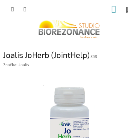
Přejít
NÁKUP
na
obsah
KOŠÍK
Joalis JoHerb (JointHelp)
359
Značka:
Joalis