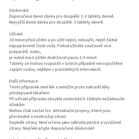
Dávkování:
Doporučená denní dávka pro dospělé: 1-3 tablety denně.
Nejvyšší denní dávka pro dospělé: 3 tablety denně.
Užívání:
20 minut před užitím a po užití nejíst, nekouřit, nepít žádné
nápoje kromě čisté vody. Pokud užíváte současně více
preparátů Joalis,
je nutné mezi užitím dodržovat pauzu 1-5 minut.
Tablety se mohou rozpustit v ústech případně nerozpuštěné
zapíjet vodou, nejlépe v pravidelných intervalech.
Další informace:
Tento přípravek není lék a nemůže proto nahradit léky
předepsané lékařem!
Při užívání přípravku obvykle nedochází k žádným nežádoucím
účinkům.
Mohou však nastat tzv. detoxikační projevy, které jsou
přechodné a neohrožují zdraví.
Doplněk stravy. Není určeno jako náhrada pestré a vyvážené
stravy. Nepřekračujte doporučené dávkování!