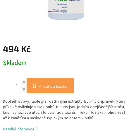
494 Kč
Měrná
Skladem
cena:
Přidat do košíku
Doplněk stravy, tablety s rostlinnými extrakty. Bylinný přípravek, který
příznivě ovlivňuje stav kloubů. Klouby jsou jedním z nejčastějších míst,
kde nachází své útočiště celá řada toxinů. Infekční ložiska mohou vést
až k zánětům a následně typickým bolestem kloubů.
Detailní informace