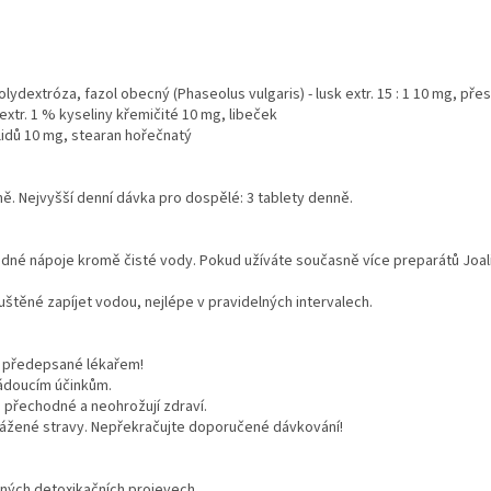
ydextróza, fazol obecný (Phaseolus vulgaris) - lusk extr. 15 : 1 10 mg, přesl
extr. 1 % kyseliny křemičité 10 mg, libeček
tilidů 10 mg, stearan hořečnatý
ě. Nejvyšší denní dávka pro dospělé: 3 tablety denně.
t žádné nápoje kromě čisté vody. Pokud užíváte současně více preparátů Joal
štěné zapíjet vodou, nejlépe v pravidelných intervalech.
y předepsané lékařem!
žádoucím účinkům.
u přechodné a neohrožují zdraví.
yvážené stravy. Nepřekračujte doporučené dávkování!
aných detoxikačních projevech.