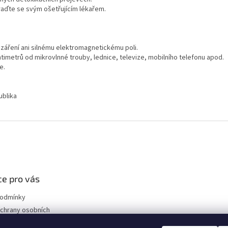
raďte se svým ošetřujícím lékařem.
záření ani silnému elektromagnetickému poli.
timetrů od mikrovlnné trouby, lednice, televize, mobilního telefonu apod.
e.
ublika
e pro vás
podmínky
chrany osobních