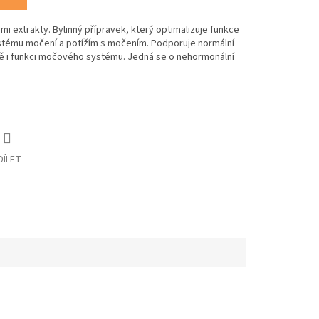
ými extrakty. Bylinný přípravek, který optimalizuje funkce
častému močení a potížím s močením. Podporuje normální
 i funkci močového systému. Jedná se o nehormonální
DÍLET