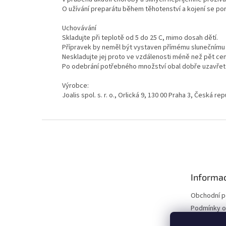
O užívání preparátu během těhotenství a kojení se po
Uchovávání
Skladujte při teplotě od 5 do 25 C, mimo dosah dětí.
Přípravek by neměl být vystaven přímému slunečnímu 
Neskladujte jej proto ve vzdálenosti méně než pět cen
Po odebrání potřebného množství obal dobře uzavřet
Výrobce:
Joalis spol. s. r. o., Orlická 9, 130 00 Praha 3, Česká rep
Z
á
p
a
t
Informac
í
Obchodní 
Podmínky o
údajů