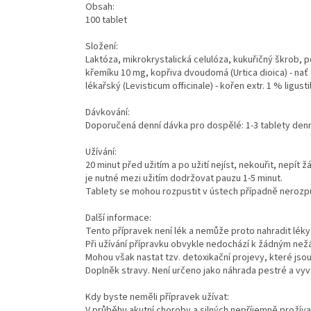
Obsah:
100 tablet
Složení:
Laktóza, mikrokrystalická celulóza, kukuřičný škrob, pol
křemíku 10 mg, kopřiva dvoudomá (Urtica dioica) - nať 
lékařský (Levisticum officinale) - kořen extr. 1 % ligus
Dávkování:
Doporučená denní dávka pro dospělé: 1-3 tablety denn
Užívání:
20 minut před užitím a po užití nejíst, nekouřit, nepí
je nutné mezi užitím dodržovat pauzu 1-5 minut.
Tablety se mohou rozpustit v ústech případně nerozpu
Další informace:
Tento přípravek není lék a nemůže proto nahradit lék
Při užívání přípravku obvykle nedochází k žádným ne
Mohou však nastat tzv. detoxikační projevy, které jso
Doplněk stravy. Není určeno jako náhrada pestré a v
Kdy byste neměli přípravek užívat:
V průběhu akutní choroby a silných nepříjemně prožív