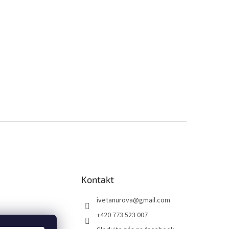
Kontakt
ivetanurova
@
gmail.com
+420 773 523 007