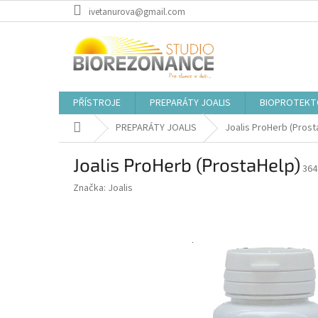
Přejít
ivetanurova@gmail.com
na
obsah
PŘÍSTROJE
PREPARÁTY JOALIS
BIOPROTEKT
Domů
PREPARÁTY JOALIS
Joalis ProHerb (Prost
Joalis ProHerb (ProstaHelp)
364
Značka:
Joalis