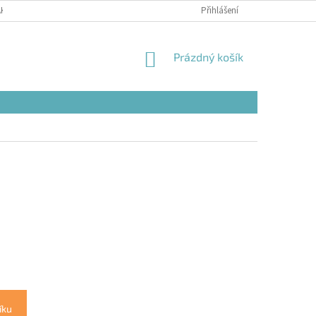
AK NAKUPOVAT
Přihlášení
NÁKUPNÍ
Prázdný košík
KOŠÍK
íku