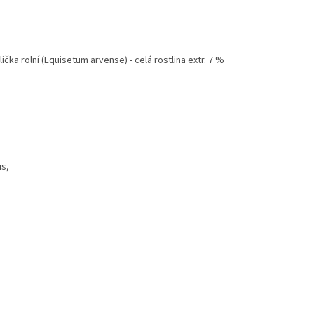
ička rolní (Equisetum arvense) - celá rostlina extr. 7 %
is,