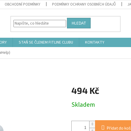
OBCHODNÍ PODMÍNKY
PODMÍNKY OCHRANY OSOBNÍCH ÚDAJŮ
J
HLEDAT
ORY
STAŇ SE ČLENEM FITLINE CLUBU
KONTAKTY
aHelp)
494 Kč
Měrná
Skladem
cena:
Přidat do koš