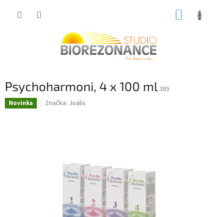
Přejít
NÁKUP
na
obsah
KOŠÍK
Psychoharmoni, 4 x 100 ml
385
Značka:
Joalis
Novinka