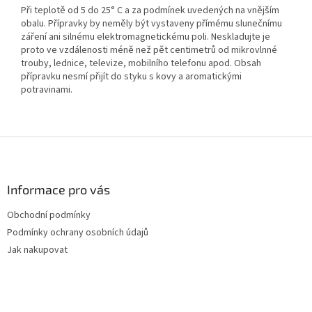
Při teplotě od 5 do 25° C a za podmínek uvedených na vnějším
obalu. Přípravky by neměly být vystaveny přímému slunečnímu
záření ani silnému elektromagnetickému poli. Neskladujte je
proto ve vzdálenosti méně než pět centimetrů od mikrovlnné
trouby, lednice, televize, mobilního telefonu apod. Obsah
přípravku nesmí přijít do styku s kovy a aromatickými
potravinami.
Z
á
p
a
Informace pro vás
t
Obchodní podmínky
í
Podmínky ochrany osobních údajů
Jak nakupovat