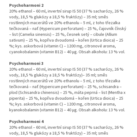
Psychoharmoni 2
20% ethanol – 60 ml, invertní sirup IS 50 (37 % sacharózy, 26 %
vody, 18,5 % glukózy a 18,5 % fruktózy) – 35 ml; směs
rostlinných macerátů ve 20% ethanolu – 5 ml, z toho třezalka
tečkovaná – nať (Hypericum perforatum) – 25 %, čajovník čínský
– list (Camelia sinensis) – 25 %, česnek setý – cibule (Allium
sativum) – 25 %, kopřiva dvoudomá – kořen (Urtica dioica) – 25
%; kys. askorbová (vitamin C) – 1200 mg, citronové aroma,
cyanokobalamin (vitamin B12) – 40 μg. Obsah alkoholu: 13 % vol.
Psychoharmoni 3
20% ethanol – 60 ml, invertní sirup IS 50 (37 % sacharózy, 26 %
vody, 18,5 % glukózy a 18,5 % fruktózy)– 35 ml; směs
rostlinných macerátů ve 20% ethanolu – 5 ml, z toho třezalka
tečkovaná – nať (Hypericum perforatum) – 25 %, schisandra –
plod (Schisandra chinensis) – 25 %, máta peprná – list (Mentha x
piperita) – 25 %, kopřiva dvoudomá – kořen (Urtica dioica) – 25
%; kys. askorbová (vitamin C) – 1200 mg, citronové aroma,
kyanokobalamin (vitamin B12) – 40 μg. Obsah alkoholu: 13 % vol.
Psychoharmoni 4
20% ethanol – 60 ml, invertní sirup IS 50 (37 % sacharózy, 26 %
vody, 18,5 % glukózy a 18,5 % fruktózy) – 35 ml; směs