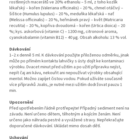
rostlinných macerátů ve 20% ethanolu – 5 ml, z toho kozlík
lékařský – kořen (Valeriana officinalis) – 20 %, chmel otáčivý –
šištice (Humulus lupulus) – 20 %, meduňka lékařská – nať
(Melissa officinalis) – 20 %, heřmánek pravý – květ (Matricaria
recutita) – 20 %, kopřiva dvoudomá – kořen (Urtica dioica) – 20
%; kys. askorbová (vitamin C) – 1200 mg, citronové aroma,
cyanokobalamin (vitamin B12) – 40 μg. Obsah alkoholu: 13 % vol.
Dávkování
1–2 x denně 5 ml. K dávkování použijte přiloženou odměrku, jinak
může po přímém kontaktu lahvičky s ústy dojít ke kontaminaci
výrobku. Dvacet minut před užitím a po užití přípravku nejíst,
nepít čaj ani kávu, nekouřit ani nepoužívat výrobky obsahující
mentol. Možno zapíjet čistou vodou. Pokud užíváte současně
více přípravků Joalis, je nutné mezi užitím dodržovat pauzu 1
min.
Upozornění
Před upotřebením řádně protřepejte! Případný sediment není na
závadu. Není určeno dětem, těhotným a kojícím ženám. Není
určeno jako náhrada pestré a vyvážené stravy. Nepřekračujte
doporučené dávkování. Ukládat mimo dosah dětí.
Uchování