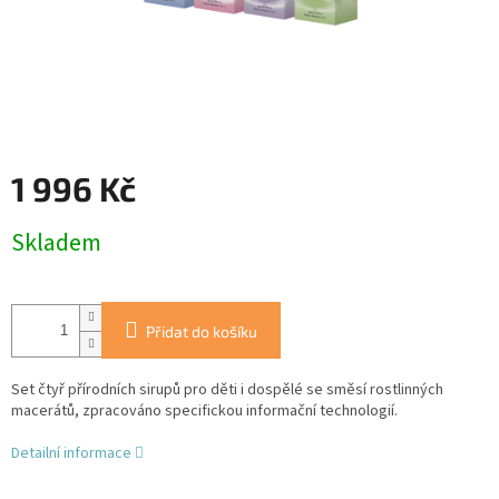
1 996 Kč
Měrná
Skladem
cena:
Přidat do košíku
Set čtyř přírodních sirupů pro děti i dospělé se směsí rostlinných
macerátů, zpracováno specifickou informační technologií.
Detailní informace