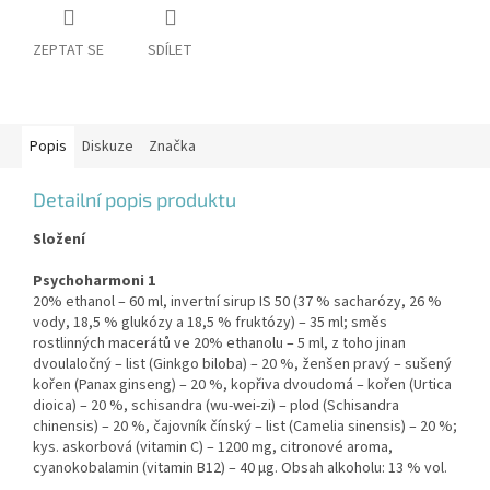
ZEPTAT SE
SDÍLET
Popis
Diskuze
Značka
Detailní popis produktu
Složení
Psychoharmoni 1
20% ethanol – 60 ml, invertní sirup IS 50 (37 % sacharózy, 26 %
vody, 18,5 % glukózy a 18,5 % fruktózy) – 35 ml; směs
rostlinných macerátů ve 20% ethanolu – 5 ml, z toho jinan
dvoulaločný – list (Ginkgo biloba) – 20 %, ženšen pravý – sušený
kořen (Panax ginseng) – 20 %, kopřiva dvoudomá – kořen (Urtica
dioica) – 20 %, schisandra (wu-wei-zi) – plod (Schisandra
chinensis) – 20 %, čajovník čínský – list (Camelia sinensis) – 20 %;
kys. askorbová (vitamin C) – 1200 mg, citronové aroma,
cyanokobalamin (vitamin B12) – 40 μg. Obsah alkoholu: 13 % vol.