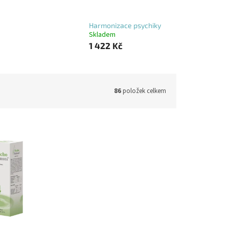
u
Harmonizace psychiky
Skladem
1 422 Kč
86
položek celkem