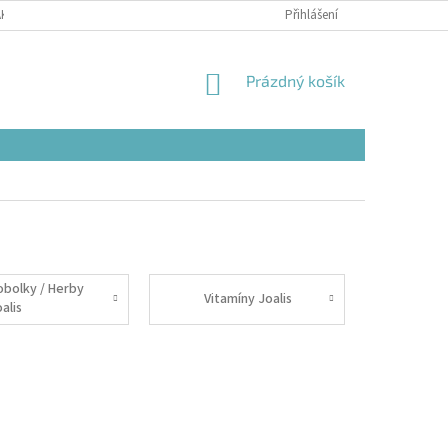
AK NAKUPOVAT
Přihlášení
NÁKUPNÍ
Prázdný košík
KOŠÍK
obolky / Herby
Vitamíny Joalis
alis