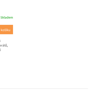
Skladem
 košíku
i
erátů,
í