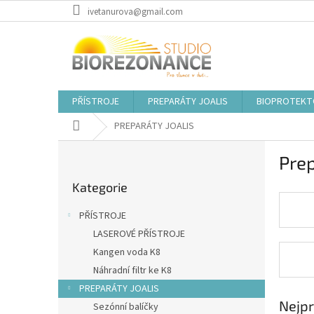
Přejít
ivetanurova@gmail.com
na
obsah
PŘÍSTROJE
PREPARÁTY JOALIS
BIOPROTEKT
Domů
PREPARÁTY JOALIS
P
Prep
o
Přeskočit
s
Kategorie
kategorie
t
r
PŘÍSTROJE
a
LASEROVÉ PŘÍSTROJE
n
Kangen voda K8
n
í
Náhradní filtr ke K8
p
PREPARÁTY JOALIS
a
Nejpr
Sezónní balíčky