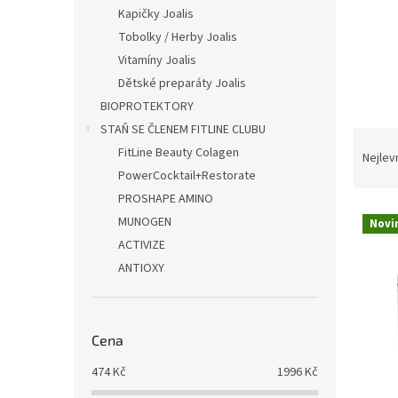
n
Kapičky Joalis
e
Tobolky / Herby Joalis
l
Vitamíny Joalis
Dětské preparáty Joalis
BIOPROTEKTORY
STAŇ SE ČLENEM FITLINE CLUBU
Ř
FitLine Beauty Colagen
a
Nejlev
z
PowerCocktail+Restorate
e
PROSHAPE AMINO
V
n
MUNOGEN
Novi
ý
í
ACTIVIZE
p
p
ANTIOXY
i
r
s
o
p
d
r
u
Cena
o
k
d
t
474
Kč
1996
Kč
u
ů