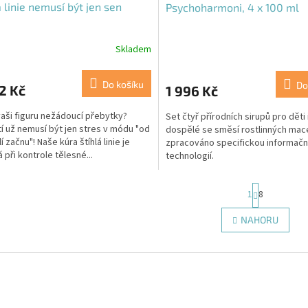
á linie nemusí být jen sen
Psychoharmoni, 4 x 100 ml
Skladem
Do košíku
Do
2 Kč
1 996 Kč
vaši figuru nežádoucí přebytky?
Set čtyř přírodních sirupů pro děti 
í už nemusí být jen stres v módu "od
dospělé se směsí rostlinných mac
 začnu"! Naše kúra štíhlá linie je
zpracováno specifickou informačn
 při kontrole tělesné...
technologií.
S
1
8
t
r
O
NAHORU
á
v
n
l
k
á
o
d
v
a
á
c
n
í
í