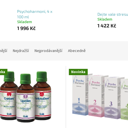
Psychoharmoni, 4 x
Dejte vale stres
100 ml
Skladem
Skladem
1 422 Kč
1 996 Kč
nější
Nejdražší
Nejprodávanější
Abecedně
nka
Novinka