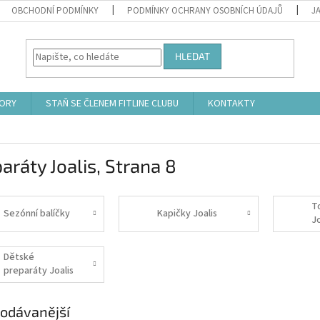
OBCHODNÍ PODMÍNKY
PODMÍNKY OCHRANY OSOBNÍCH ÚDAJŮ
J
HLEDAT
ORY
STAŇ SE ČLENEM FITLINE CLUBU
KONTAKTY
aráty Joalis
, Strana 8
T
Sezónní balíčky
Kapičky Joalis
Jo
Dětské
preparáty Joalis
odávanější